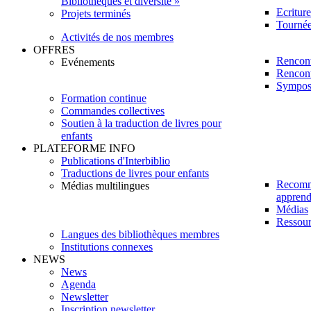
Bibliothèques et diversité »
Ecritur
Projets terminés
Tournée 
Activités de nos membres
OFFRES
Rencont
Evénements
Rencont
Sympos
Formation continue
Commandes collectives
Soutien à la traduction de livres pour
enfants
PLATEFORME INFO
Publications d'Interbiblio
Traductions de livres pour enfants
Recomm
Médias multilingues
apprendr
Médias
Ressour
Langues des bibliothèques membres
Institutions connexes
NEWS
News
Agenda
Newsletter
Inscription newsletter