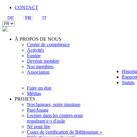
CONTACT
DE
FR
IT
À PROPOS DE NOUS
Centre de compétence
Activités
Équipe
Devenir membre
Nos membres
Histori
Association
Rapport
Statuts
Faire un don
Médias
PROJETS
Nos langues, notre musique
PareAnaga
Lecture dans les centres pour
requérant·e·s d'asile
Né pour lire
Cours de certification de Bibliosuisse «