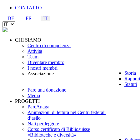
CONTATTO
DE
FR
IT
CHI SIAMO
Centro di competenza
Attività
Team
Diventare membro
I nostri membri
Storia
Associazione
Rapport
Statuti
Fare una donazione
Media
PROGETTI
PareAnaga
Animazioni di lettura nel Centri federali
d’asilo
Nati per leggere
Corso certificato di Bibliosuisse
«Biblioteche e diversità»
Scrittu