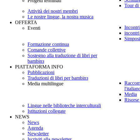
Progetti terminati
Tour di 
Attività dei nostri membri
Le nostre lingue, la nostra musica
OFFERTA
Incontri
Eventi
incontri
Simpos
Formazione continua
Comande collettive
Sostegno alla traduzione di libri per
bambinз
PIATTAFORMA INFO
Pubblicazioni
Traduzioni di libri per bambinз
Raccoma
Media multilingue
l'italian
Media
Risorse
Lingue nelle biblioteche interculturali
Istituzioni collegate
NEWS
News
Agenda
Newsletter
Iscriviti alla newsletter