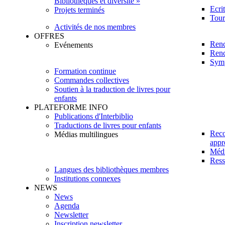
Bibliothèques et diversité »
Ecri
Projets terminés
Tour
Activités de nos membres
OFFRES
Renc
Evénements
Renc
Sym
Formation continue
Commandes collectives
Soutien à la traduction de livres pour
enfants
PLATEFORME INFO
Publications d'Interbiblio
Traductions de livres pour enfants
Reco
Médias multilingues
appr
Méd
Ress
Langues des bibliothèques membres
Institutions connexes
NEWS
News
Agenda
Newsletter
Inscription newsletter