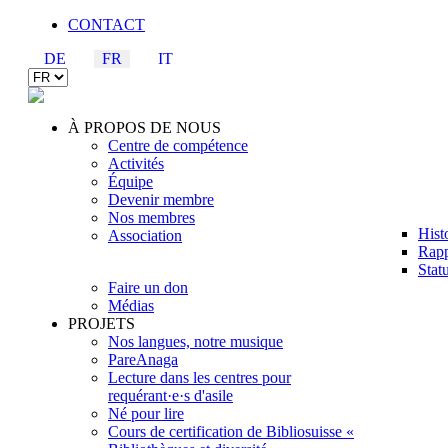
CONTACT
DE
FR
IT
À PROPOS DE NOUS
Centre de compétence
Activités
Équipe
Devenir membre
Nos membres
Hist
Association
Rapp
Statu
Faire un don
Médias
PROJETS
Nos langues, notre musique
PareAnaga
Lecture dans les centres pour
requérant·e·s d'asile
Né pour lire
Cours de certification de Bibliosuisse «