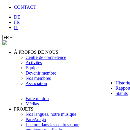
CONTACT
DE
FR
IT
À PROPOS DE NOUS
Centre de compétence
Activités
Équipe
Devenir membre
Nos membres
Histori
Association
Rapport
Statuts
Faire un don
Médias
PROJETS
Nos langues, notre musique
PareAnaga
Lecture dans les centres pour
requérant·e·s d'asile