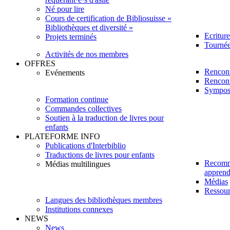
Né pour lire
Cours de certification de Bibliosuisse «
Bibliothèques et diversité »
Ecritur
Projets terminés
Tournée 
Activités de nos membres
OFFRES
Rencont
Evénements
Rencont
Sympos
Formation continue
Commandes collectives
Soutien à la traduction de livres pour
enfants
PLATEFORME INFO
Publications d'Interbiblio
Traductions de livres pour enfants
Recomm
Médias multilingues
apprendr
Médias
Ressour
Langues des bibliothèques membres
Institutions connexes
NEWS
News