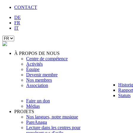
CONTACT
DE
FR
IT
À PROPOS DE NOUS
Centre de compétence
Activités
Équipe
Devenir membre
Nos membres
Histori
Association
Rapport
Statuts
Faire un don
Médias
PROJETS
Nos langues, notre musique
PareAnaga
Lecture dans les centres pour
requérant·e·s d'asile