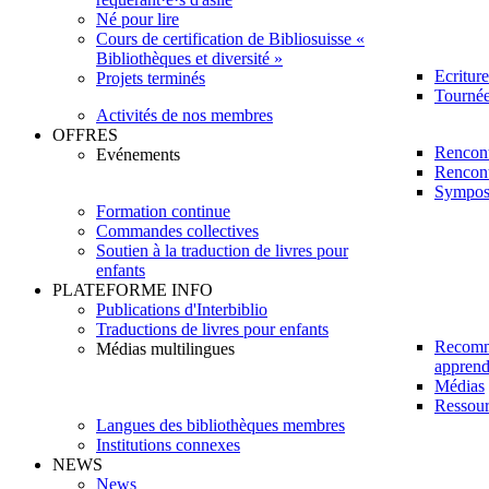
Né pour lire
Cours de certification de Bibliosuisse «
Bibliothèques et diversité »
Ecritur
Projets terminés
Tournée 
Activités de nos membres
OFFRES
Rencont
Evénements
Rencont
Sympos
Formation continue
Commandes collectives
Soutien à la traduction de livres pour
enfants
PLATEFORME INFO
Publications d'Interbiblio
Traductions de livres pour enfants
Recomm
Médias multilingues
apprendr
Médias
Ressour
Langues des bibliothèques membres
Institutions connexes
NEWS
News