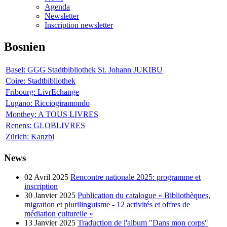
Agenda
Newsletter
Inscription newsletter
Bosnien
Basel: GGG Stadtbibliothek St. Johann JUKIBU
Coire: Stadtbibliothek
Fribourg: LivrEchange
Lugano: Ricciogiramondo
Monthey: A TOUS LIVRES
Renens: GLOBLIVRES
Zürich: Kanzbi
News
02 Avril 2025
Rencontre nationale 2025: programme et
inscription
30 Janvier 2025
Publication du catalogue « Bibliothèques,
migration et plurilinguisme - 12 activités et offres de
médiation culturelle »
13 Janvier 2025
Traduction de l'album "Dans mon corps"