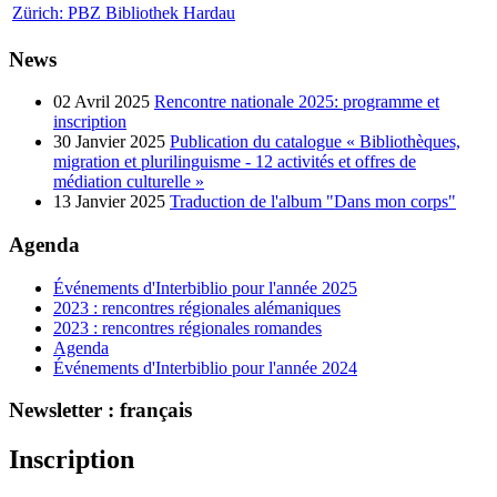
Zürich: PBZ Bibliothek Hardau
News
02 Avril 2025
Rencontre nationale 2025: programme et
inscription
30 Janvier 2025
Publication du catalogue « Bibliothèques,
migration et plurilinguisme - 12 activités et offres de
médiation culturelle »
13 Janvier 2025
Traduction de l'album "Dans mon corps"
Agenda
Événements d'Interbiblio pour l'année 2025
2023 : rencontres régionales alémaniques
2023 : rencontres régionales romandes
Agenda
Événements d'Interbiblio pour l'année 2024
Newsletter : français
Inscription