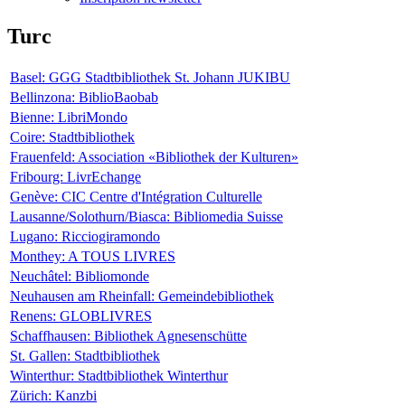
Turc
Basel: GGG Stadtbibliothek St. Johann JUKIBU
Bellinzona: BiblioBaobab
Bienne: LibriMondo
Coire: Stadtbibliothek
Frauenfeld: Association «Bibliothek der Kulturen»
Fribourg: LivrEchange
Genève: CIC Centre d'Intégration Culturelle
Lausanne/Solothurn/Biasca: Bibliomedia Suisse
Lugano: Ricciogiramondo
Monthey: A TOUS LIVRES
Neuchâtel: Bibliomonde
Neuhausen am Rheinfall: Gemeindebibliothek
Renens: GLOBLIVRES
Schaffhausen: Bibliothek Agnesenschütte
St. Gallen: Stadtbibliothek
Winterthur: Stadtbibliothek Winterthur
Zürich: Kanzbi