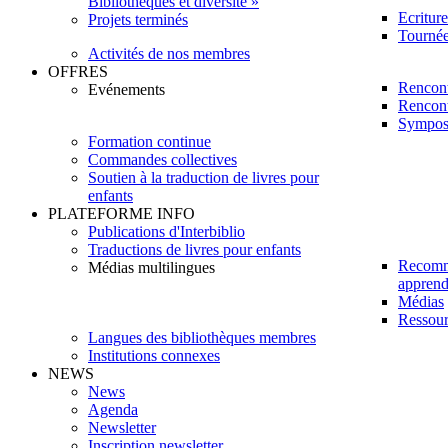
Bibliothèques et diversité »
Ecritur
Projets terminés
Tournée 
Activités de nos membres
OFFRES
Rencont
Evénements
Rencont
Sympos
Formation continue
Commandes collectives
Soutien à la traduction de livres pour
enfants
PLATEFORME INFO
Publications d'Interbiblio
Traductions de livres pour enfants
Recomm
Médias multilingues
apprendr
Médias
Ressour
Langues des bibliothèques membres
Institutions connexes
NEWS
News
Agenda
Newsletter
Inscription newsletter