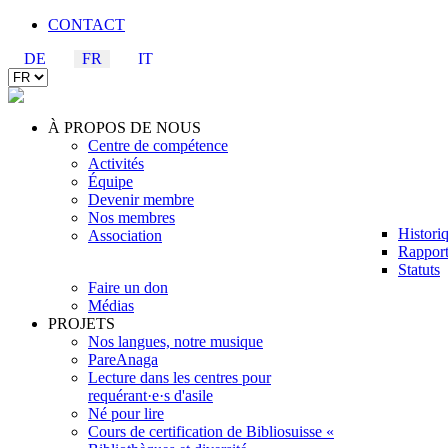
CONTACT
DE
FR
IT
À PROPOS DE NOUS
Centre de compétence
Activités
Équipe
Devenir membre
Nos membres
Histori
Association
Rapport
Statuts
Faire un don
Médias
PROJETS
Nos langues, notre musique
PareAnaga
Lecture dans les centres pour
requérant·e·s d'asile
Né pour lire
Cours de certification de Bibliosuisse «