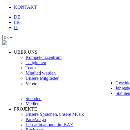
KONTAKT
DE
FR
IT
ÜBER UNS
Kompetenzzentrum
Tätigkeiten
Team
Mitglied werden
Unsere Mitglieder
Geschic
Verein
Jahresb
Statute
Spenden
Medien
PROJEKTE
Unsere Sprachen, unsere Musik
PareAnaga
Leseanimationen im BAZ
Buchstart