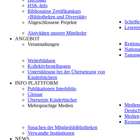
HSK-Info
Bibliosuisse Zertifikatskurs
«Bibliotheken und Diversität»
Schrift
Abgeschlossene Projekte
Leserei
Aktivitäten unserer Mitglieder
ANGEBOT
Regiona
Veranstaltungen
Nationa
Tagung
Weiterbildung
Kollektivbestellungen
Unterstützung bei der Übersetzung von
Kinderbüchern
INFO PLATTFORM
Publikationen Interbiblio
Glossar
Übersetzte Kinderbücher
Medien
Mehrsprachige Medien
Deutsch
Medien
Ressour
Sprachen der Mitgliedsbibliotheken
Verwandte Institutionen
NEWS