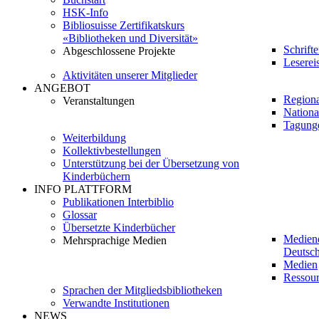
HSK-Info
Bibliosuisse Zertifikatskurs
«Bibliotheken und Diversität»
Schrift
Abgeschlossene Projekte
Leserei
Aktivitäten unserer Mitglieder
ANGEBOT
Regiona
Veranstaltungen
Nationa
Tagung
Weiterbildung
Kollektivbestellungen
Unterstützung bei der Übersetzung von
Kinderbüchern
INFO PLATTFORM
Publikationen Interbiblio
Glossar
Übersetzte Kinderbücher
Medien
Mehrsprachige Medien
Deutsch
Medien
Ressour
Sprachen der Mitgliedsbibliotheken
Verwandte Institutionen
NEWS