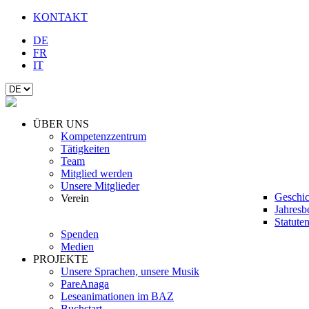
KONTAKT
DE
FR
IT
ÜBER UNS
Kompetenzzentrum
Tätigkeiten
Team
Mitglied werden
Unsere Mitglieder
Geschic
Verein
Jahresb
Statute
Spenden
Medien
PROJEKTE
Unsere Sprachen, unsere Musik
PareAnaga
Leseanimationen im BAZ
Buchstart