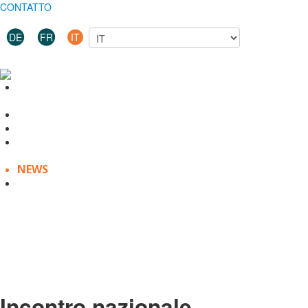
CONTATTO
DE
FR
IT
CHI
SIAMO
PROGETTI
OFFERTA
PIATTAFORMA
INFO
NEWS
Corso
certificato
di
Bibliosuisse
«Biblioteche
e
diversità»
Incontro nazionale